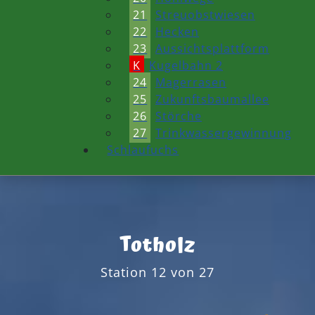
21
Streuobstwiesen
22
Hecken
23
Aussichtsplattform
K
Kugelbahn 2
24
Magerrasen
25
Zukunftsbaumallee
26
Störche
27
Trinkwassergewinnung
Schlaufuchs
Totholz
Station 12 von 27