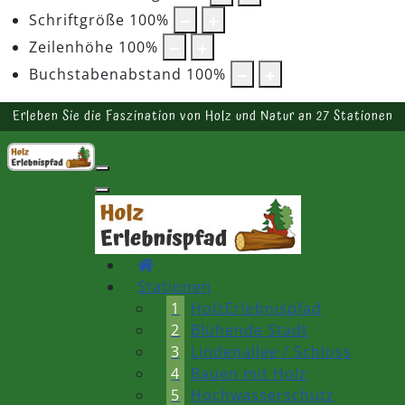
Schriftgröße
100
%
Zeilenhöhe
100
%
Buchstabenabstand
100
%
Erleben Sie die Faszination von Holz und Natur an 27 Stationen
Stationen
1
HolzErlebnispfad
2
Blühende Stadt
3
Lindenallee / Schloss
4
Bauen mit Holz
5
Hochwasserschutz