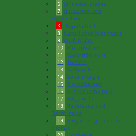
6
Jahresbaumallee
7
Blühwiese und
Figurenbeute
K
Kugelbahn 1
8
Natürlicher Mischwald
9
Barfußpfad
10
Biotopbäume
11
Wald-Höhrrohr
12
Totholz
13
Seilbrücke
14
Solarenergie
15
Biotophecken
16
Regenrückhaltung
17
Mittelwald
18
Bachfauna und
Fischtreppe
19
Biogas - regenerative
Energie
20
Hohlwege