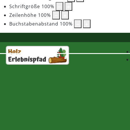
Schriftgröße
100
%
Zeilenhöhe
100
%
Buchstabenabstand
100
%