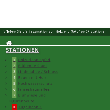
Erleben Sie die Faszination von Holz und Natur an 27 Stationen
STATIONEN
1
HolzErlebnispfad
2
Blühende Stadt
3
Lindenallee / Schloss
4
Bauen mit Holz
5
Hochwasserschutz
6
Jahresbaumallee
7
Blühwiese und
Figurenbeute
K
Kugelbahn 1