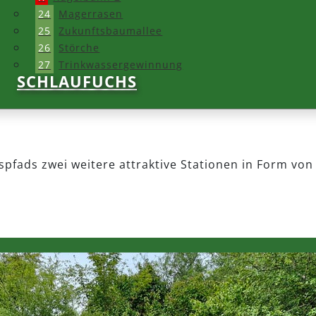
24
Magerrasen
25
Zukunftsbaumallee
26
Störche
27
Trinkwassergewinnung
SCHLAUFUCHS
pfads zwei weitere attraktive Stationen in Form von