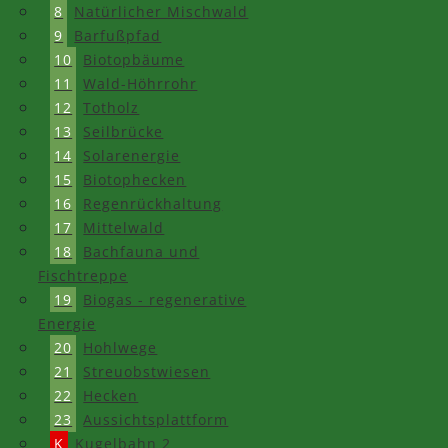
8
Natürlicher Mischwald
9
Barfußpfad
10
Biotopbäume
11
Wald-Höhrrohr
12
Totholz
13
Seilbrücke
14
Solarenergie
15
Biotophecken
16
Regenrückhaltung
17
Mittelwald
18
Bachfauna und
Fischtreppe
19
Biogas - regenerative
Energie
20
Hohlwege
21
Streuobstwiesen
22
Hecken
23
Aussichtsplattform
K
Kugelbahn 2