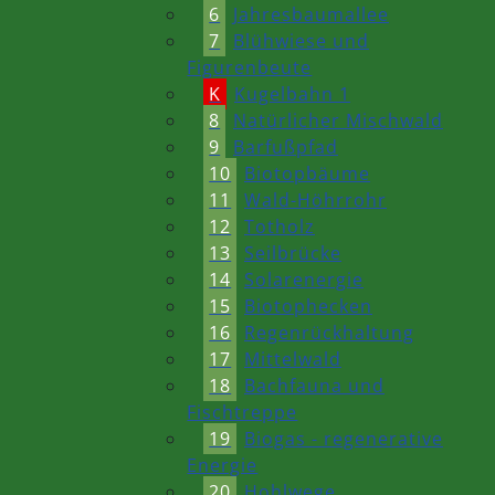
6
Jahresbaumallee
7
Blühwiese und
Figurenbeute
K
Kugelbahn 1
8
Natürlicher Mischwald
9
Barfußpfad
10
Biotopbäume
11
Wald-Höhrrohr
12
Totholz
13
Seilbrücke
14
Solarenergie
15
Biotophecken
16
Regenrückhaltung
17
Mittelwald
18
Bachfauna und
Fischtreppe
19
Biogas - regenerative
Energie
20
Hohlwege