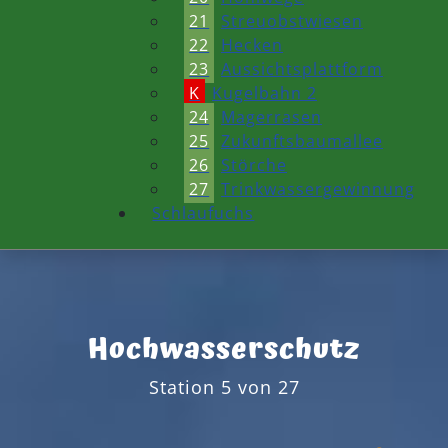
21
Streuobstwiesen
22
Hecken
23
Aussichtsplattform
K
Kugelbahn 2
24
Magerrasen
25
Zukunftsbaumallee
26
Störche
27
Trinkwassergewinnung
Schlaufuchs
Hochwasserschutz
Station 5 von 27