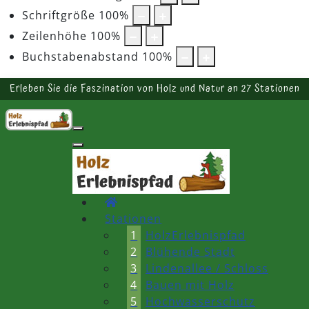
Schriftgröße
100
%
Zeilenhöhe
100
%
Buchstabenabstand
100
%
Erleben Sie die Faszination von Holz und Natur an 27 Stationen
Stationen
1
HolzErlebnispfad
2
Blühende Stadt
3
Lindenallee / Schloss
4
Bauen mit Holz
5
Hochwasserschutz